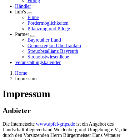
Honig
Händler
Info's
Toggle
Filme
submenu
Fördermöglichkeiten
Pflanzung und Pflege
Partner
Toggle
Bayreuther Land
submenu
Genussregion Oberfranken
Streuobstallianz Bayreuth
Streuobstwiesenliebe
Veranstaltungskalender
Home
Impressum
Pfadnavigation
Impressum
Anbieter
Die Internetseite
www.apfel-grips.de
ist ein Angebot des
Landschaftpflegeverband Weidenberg und Umgebung e.V., die
durch den Vorsitzenden Herrn Bürgermeister Hans Wittauer