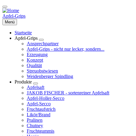
Direkt
zum
Inhalt
Apfel-Grips
Menü
Startseite
Apfel-Grips
Toggle
Ansprechpartner
submenu
Apfel-Grips - nicht nur lecker, sondern...
Erzeugung
Konzept
Qualität
Streuobstwiesen
Weidenberger Spindling
Produkte
Toggle
Apfelsaft
submenu
JAKOB FISCHER - sortenreiner Apfelsaft
Apfel-Holler-Secco
Apfel-Secco
Fruchtaufstrich
Likör/Brand
Pralinen
Chutney
Fruchtgummis