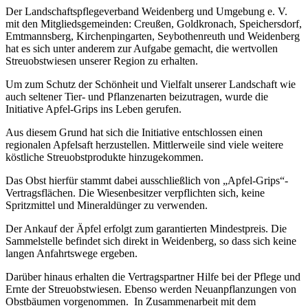
Der Landschaftspflegeverband Weidenberg und Umgebung e. V.
mit den Mitgliedsgemeinden: Creußen, Goldkronach, Speichersdorf,
Emtmannsberg, Kirchenpingarten, Seybothenreuth und Weidenberg
hat es sich unter anderem zur Aufgabe gemacht, die wertvollen
Streuobstwiesen unserer Region zu erhalten.
Um zum Schutz der Schönheit und Vielfalt unserer Landschaft wie
auch seltener Tier- und Pflanzenarten beizutragen, wurde die
Initiative Apfel-Grips ins Leben gerufen.
Aus diesem Grund hat sich die Initiative entschlossen einen
regionalen Apfelsaft herzustellen. Mittlerweile sind viele weitere
köstliche Streuobstprodukte hinzugekommen.
Das Obst hierfür stammt dabei ausschließlich von „Apfel-Grips“-
Vertragsflächen. Die Wiesenbesitzer verpflichten sich, keine
Spritzmittel und Mineraldünger zu verwenden.
Der Ankauf der Äpfel erfolgt zum garantierten Mindestpreis. Die
Sammelstelle befindet sich direkt in Weidenberg, so dass sich keine
langen Anfahrtswege ergeben.
Darüber hinaus erhalten die Vertragspartner Hilfe bei der Pflege und
Ernte der Streuobstwiesen. Ebenso werden Neuanpflanzungen von
Obstbäumen vorgenommen. In Zusammenarbeit mit dem