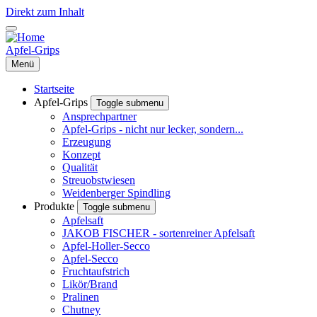
Direkt zum Inhalt
Apfel-Grips
Menü
Startseite
Apfel-Grips
Toggle submenu
Ansprechpartner
Apfel-Grips - nicht nur lecker, sondern...
Erzeugung
Konzept
Qualität
Streuobstwiesen
Weidenberger Spindling
Produkte
Toggle submenu
Apfelsaft
JAKOB FISCHER - sortenreiner Apfelsaft
Apfel-Holler-Secco
Apfel-Secco
Fruchtaufstrich
Likör/Brand
Pralinen
Chutney