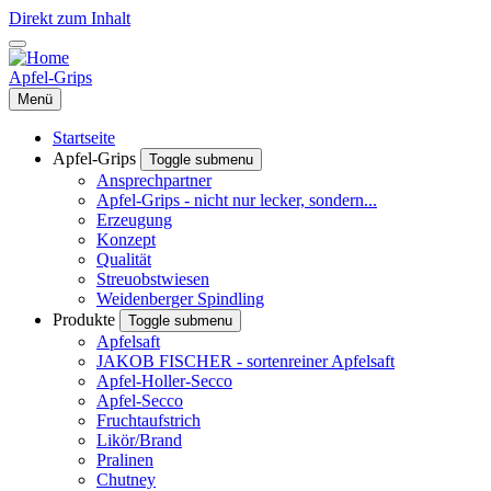
Direkt zum Inhalt
Apfel-Grips
Menü
Startseite
Apfel-Grips
Toggle submenu
Ansprechpartner
Apfel-Grips - nicht nur lecker, sondern...
Erzeugung
Konzept
Qualität
Streuobstwiesen
Weidenberger Spindling
Produkte
Toggle submenu
Apfelsaft
JAKOB FISCHER - sortenreiner Apfelsaft
Apfel-Holler-Secco
Apfel-Secco
Fruchtaufstrich
Likör/Brand
Pralinen
Chutney