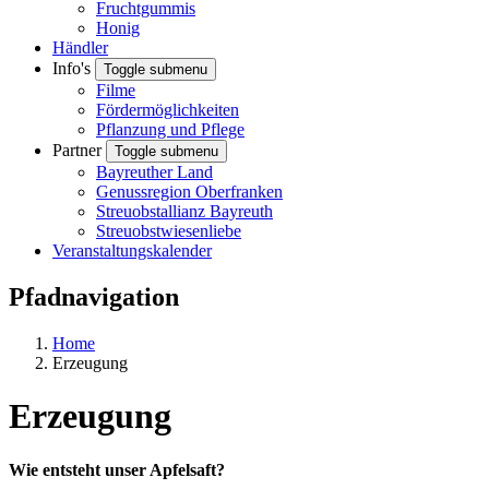
Fruchtgummis
Honig
Händler
Info's
Toggle submenu
Filme
Fördermöglichkeiten
Pflanzung und Pflege
Partner
Toggle submenu
Bayreuther Land
Genussregion Oberfranken
Streuobstallianz Bayreuth
Streuobstwiesenliebe
Veranstaltungskalender
Pfadnavigation
Home
Erzeugung
Erzeugung
Wie entsteht unser Apfelsaft?