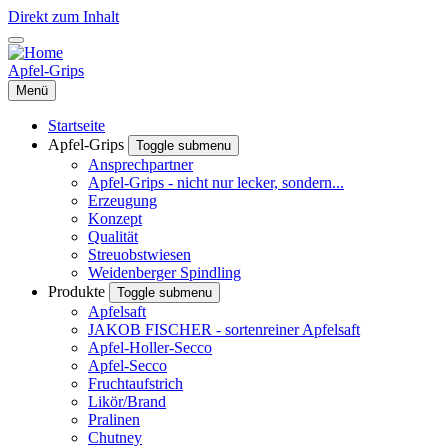
Direkt zum Inhalt
Apfel-Grips
Menü
Startseite
Apfel-Grips
Toggle submenu
Ansprechpartner
Apfel-Grips - nicht nur lecker, sondern...
Erzeugung
Konzept
Qualität
Streuobstwiesen
Weidenberger Spindling
Produkte
Toggle submenu
Apfelsaft
JAKOB FISCHER - sortenreiner Apfelsaft
Apfel-Holler-Secco
Apfel-Secco
Fruchtaufstrich
Likör/Brand
Pralinen
Chutney